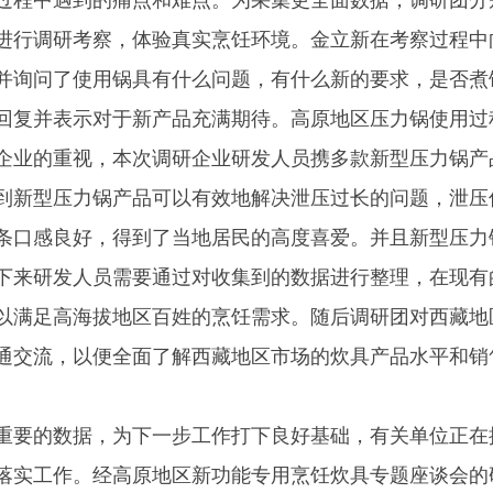
过程中遇到的痛点和难点。为采集更全面数据，调研团分
进行调研考察，体验真实烹饪环境。金立新在考察过程中
并询问了使用锅具有什么问题，有什么新的要求，是否煮
回复并表示对于新产品充满期待。高原地区压力锅使用过
企业的重视，本次调研企业研发人员携多款新型压力锅产
到新型压力锅产品可以有效地解决泄压过长的问题，泄压
条口感良好，得到了当地居民的高度喜爱。并且新型压力
下来研发人员需要通过对收集到的数据进行整理，在现有
以满足高海拔地区百姓的烹饪需求。随后调研团对西藏地
通交流，以便全面了解西藏地区市场的炊具产品水平和销
重要的数据，为下一步工作打下良好基础，有关单位正在
落实工作。经高原地区新功能专用烹饪炊具专题座谈会的