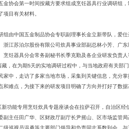
五金协会第一时间按藏方要求组成烹饪器具行业调研组，
了项目有关材料。
研组由中国五金制品协会专职副理事长金立新带队，爱仕
、浙江苏泊尔股份有限公司炊具事业部副总林小芳、广东
、烹饪器具分会常务副秘书长季克勤及各企业研发负责人
达西藏，在为期5天的实地调研过程中，与当地政府有关部
民家中，走访了多家当地市场，采集到关键信息，充分掌
点和难点，为接下来的研发项目明确了方向并打好了数据
地区新功能专用烹饪炊具专题座谈会在拉萨召开，自治区经
委副主任田广华、区财政厅副厅长尹摇山、区市场监管局
二级巡视员温勇等主要部门领导和负责同志系数到会，与