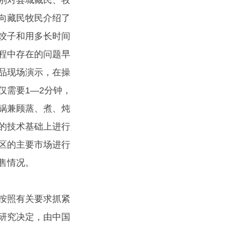
别对县城藏民、牧
向藏民牧民介绍了
饺子和用多长时间
程中存在的问题早
品现场演示，在操
仅需要1—2分钟，
锅兼顾蒸、煮、炖
的技术基础上进行
区的主要市场进行
售情况。
按照有关要求抓紧
研究决定，由中国