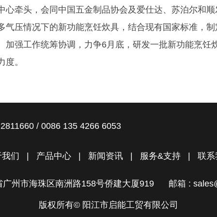
中心牵头，会同中国五金制品协会及爱仕达、苏泊尔和顺
多气压情况下的新功能烹饪炊具，结合现有国家标准，制
。加强工作统筹协调，力争6月底，研发一批新功能烹饪
力度。
2811660 / 0086 135 4266 6053
于我们
|
产品中心
|
新闻资讯
|
服务&支持
|
联系
省广州市海珠区南洲路158号侨建大厦919 邮箱 : sales@win
版权所有© 阳江市启能工贸有限公司