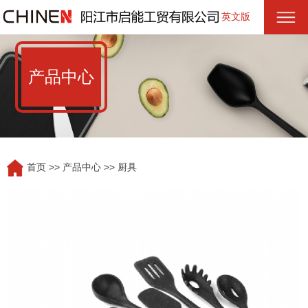
英文版
产品中心
首页
>>
产品中心
>>
厨具