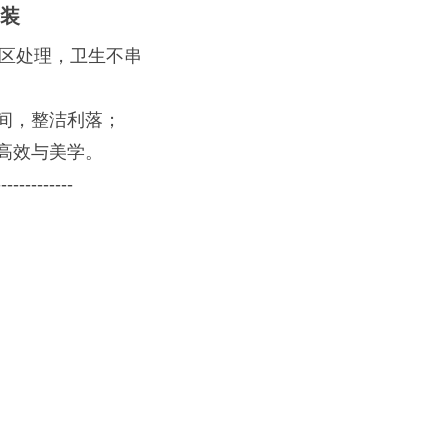
套装
分区处理，卫生不串
间，整洁利落；
高效与美学。
-------------