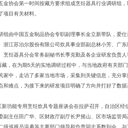
五金协会第一时间按藏方要求组成烹饪器具行业调研组，
了项目有关材料。
研组由中国五金制品协会专职副理事长金立新带队，爱仕
、浙江苏泊尔股份有限公司炊具事业部副总林小芳、广东
、烹饪器具分会常务副秘书长季克勤及各企业研发负责人
达西藏，在为期5天的实地调研过程中，与当地政府有关部
民家中，走访了多家当地市场，采集到关键信息，充分掌
点和难点，为接下来的研发项目明确了方向并打好了数据
地区新功能专用烹饪炊具专题座谈会在拉萨召开，自治区经
委副主任田广华、区财政厅副厅长尹摇山、区市场监管局
二级巡视员温勇等主要部门领导和负责同志系数到会，与