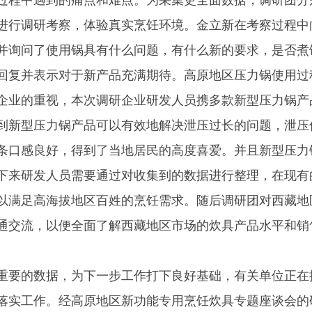
过程中遇到的痛点和难点。为采集更全面数据，调研团分
进行调研考察，体验真实烹饪环境。金立新在考察过程中
并询问了使用锅具有什么问题，有什么新的要求，是否煮
回复并表示对于新产品充满期待。高原地区压力锅使用过
企业的重视，本次调研企业研发人员携多款新型压力锅产
到新型压力锅产品可以有效地解决泄压过长的问题，泄压
条口感良好，得到了当地居民的高度喜爱。并且新型压力
下来研发人员需要通过对收集到的数据进行整理，在现有
以满足高海拔地区百姓的烹饪需求。随后调研团对西藏地
通交流，以便全面了解西藏地区市场的炊具产品水平和销
重要的数据，为下一步工作打下良好基础，有关单位正在
落实工作。经高原地区新功能专用烹饪炊具专题座谈会的