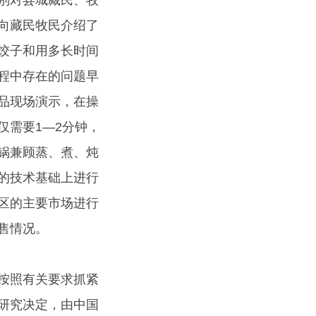
别对县城藏民、牧
向藏民牧民介绍了
饺子和用多长时间
程中存在的问题早
品现场演示，在操
仅需要1—2分钟，
锅兼顾蒸、煮、炖
的技术基础上进行
区的主要市场进行
售情况。
按照有关要求抓紧
研究决定，由中国