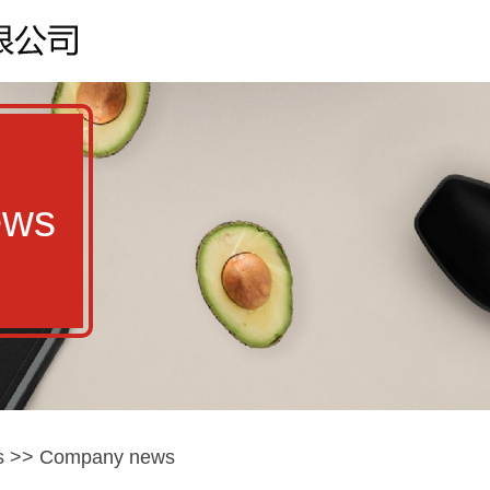
ews
s
>>
Company news